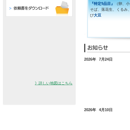
『特定9品目』
（卵、小
そば、落花生、くるみ
び
大豆
2026年
7月
24日
》詳しい地図はこちら
2026年
4月
10日